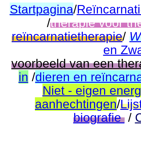
Startpagina
/
Reïncarnati
/
therapie voor t
reïncarnatietherapie
/
W
en Zw
voorbeeld van een ther
in
/
dieren en reïncarna
Niet - eigen ener
aanhechtingen
/
Lij
biografie
/
C